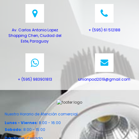
Av. Carlos Antonio Lopez
+ (595) 61 512188
Shopping Chen, Ciudad del
Este, Paraguay
+ (595) 983901813
unionpod2019@gmail.com
Nuestro Horario de Atención comercial.
Lunes -
Viernes:
8:00 - 16:00
Sabado:
8:00 - 15:00
Domingo:
Cerrado