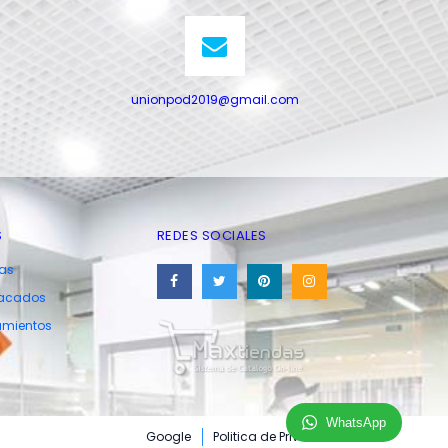
unionpod2019@gmail.com
S
REDES SOCIALES
tas
tacados
amientos
WhatsApp
Google
Politica de Privacidad