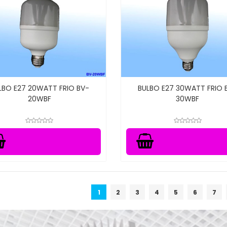
LBO E27 20WATT FRIO BV-
BULBO E27 30WATT FRIO 
20WBF
30WBF
1
2
3
4
5
6
7