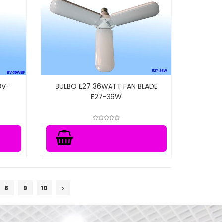
BV-
BULBO E27 36WATT FAN BLADE
E27-36W
8
9
10