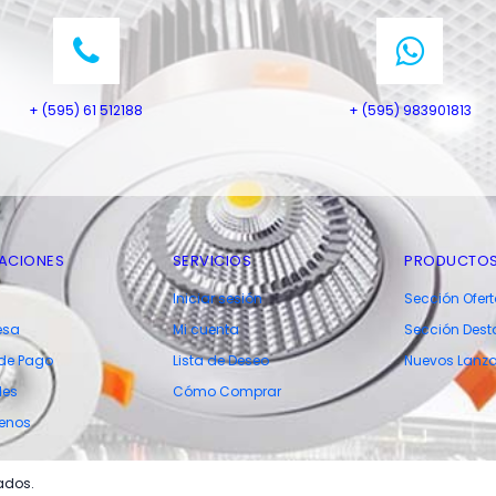
+ (595) 61 512188
+ (595) 983901813
ACIONES
SERVICIOS
PRODUCTO
Iniciar sesión
Sección Ofer
esa
Mi cuenta
Sección Des
de Pago
Lista de Deseo
Nuevos Lanz
les
Cómo Comprar
enos
ados.