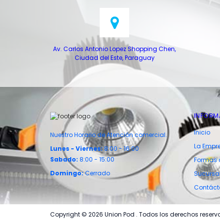
Av. Carlos Antonio Lopez Shopping Chen,
Ciudad del Este, Paraguay
INFORM
Inicio
Nuestro Horario de Atención comercial.
La Empr
Lunes -
Viernes:
8:00 - 16:00
Sabado:
8:00 - 15:00
Formas 
Domingo:
Cerrado
Sucursa
Contáct
Copyright © 2026
Union Pod
. Todos los derechos reserv