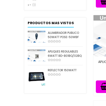
-
(1)
PRODUCTOS MAS VISTOS
ALUMBRADOR PUBLICO
50WATT POSE-50WBF
APLIQUES REGULABLES
6WATT BD-B01BQ/02BQ
APLI
REFLECTOR 150WATT